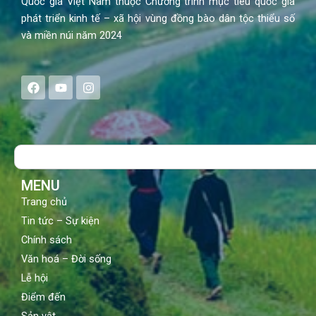
Quốc gia Việt Nam thuộc Chương trình mục tiêu quốc gia
phát triển kinh tế – xã hội vùng đồng bào dân tộc thiểu số
và miền núi năm 2024
F
Y
I
a
o
n
c
u
s
e
t
t
b
u
a
o
b
g
Search
o
e
r
k
a
m
MENU
Trang chủ
Tin tức – Sự kiện
Chính sách
Văn hoá – Đời sống
Lễ hội
Điểm đến