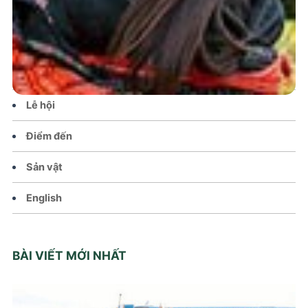
Tin tức – Sự kiện
Chính sách
Văn hoá – Đời sống
Lễ hội
Điểm đến
Sản vật
English
BÀI VIẾT MỚI NHẤT