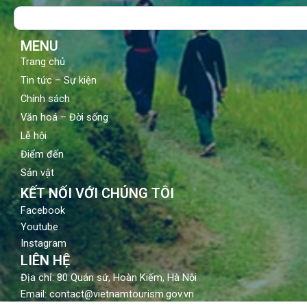
o
b
g
Search
o
e
r
k
a
m
MENU
Trang chủ
Tin tức – Sự kiện
Chính sách
Văn hoá – Đời sống
Lễ hội
Điểm đến
Sản vật
KẾT NỐI VỚI CHÚNG TÔI
Facebook
Youtube
Instagram
LIÊN HỆ
Địa chỉ: 80 Quán sứ, Hoàn Kiếm, Hà Nội
Email: contact@vietnamtourism.gov.vn