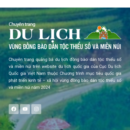
Chuyên trang quảng bá du lịch đồng bào dân tộc thiểu số
và miền núi trên website du lịch quốc gia của Cục Du lịch
Quốc gia Việt Nam thuộc Chương trình mục tiêu quốc gia
phát triển kinh tế – xã hội vùng đồng bào dân tộc thiểu số
và miền núi năm 2024
F
Y
I
a
o
n
c
u
s
e
t
t
b
u
a