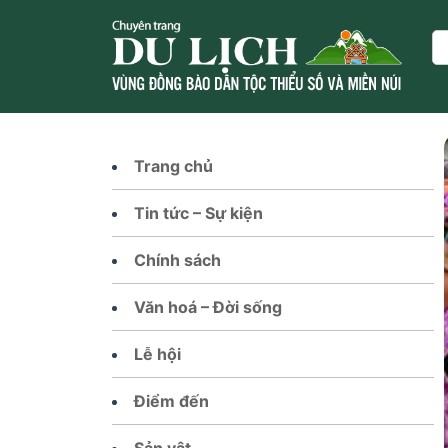
Skip
to
Se
content
Trang chủ
Tin tức – Sự kiện
Chính sách
Văn hoá – Đời sống
Lễ hội
Điểm đến
Sản vật