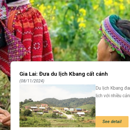
Gia Lai: Đưa du lịch Kbang cất cánh
08/11/2024
Du lịch Kbang đa
lịch với nhiều cả
See detail