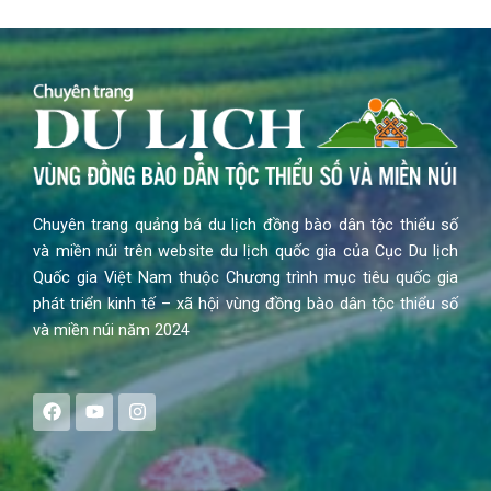
Chuyên trang quảng bá du lịch đồng bào dân tộc thiểu số
và miền núi trên website du lịch quốc gia của Cục Du lịch
Quốc gia Việt Nam thuộc Chương trình mục tiêu quốc gia
phát triển kinh tế – xã hội vùng đồng bào dân tộc thiểu số
và miền núi năm 2024
F
Y
I
a
o
n
c
u
s
e
t
t
b
u
a