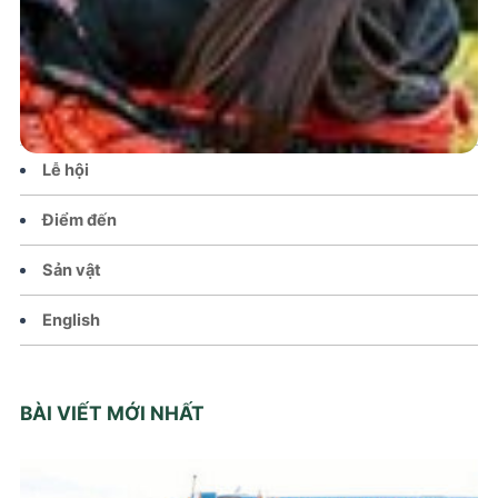
Tin tức – Sự kiện
Chính sách
Văn hoá – Đời sống
Lễ hội
Điểm đến
Sản vật
English
BÀI VIẾT MỚI NHẤT