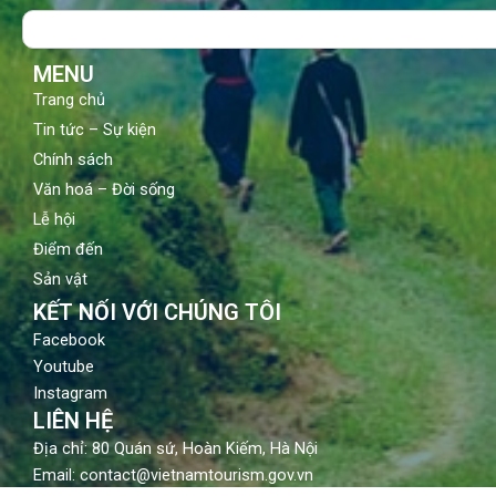
o
b
g
Search
o
e
r
k
a
m
MENU
Trang chủ
Tin tức – Sự kiện
Chính sách
Văn hoá – Đời sống
Lễ hội
Điểm đến
Sản vật
KẾT NỐI VỚI CHÚNG TÔI
Facebook
Youtube
Instagram
LIÊN HỆ
Địa chỉ: 80 Quán sứ, Hoàn Kiếm, Hà Nội
Email: contact@vietnamtourism.gov.vn