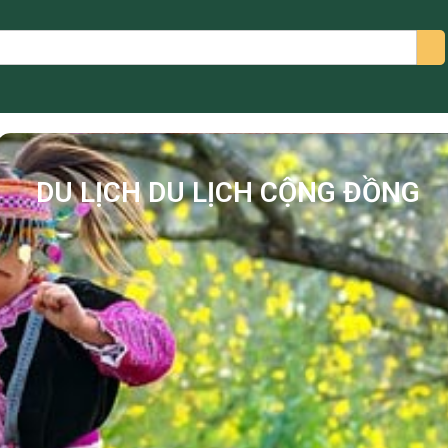
arch
DU LỊCH DU LỊCH CỘNG ĐỒNG