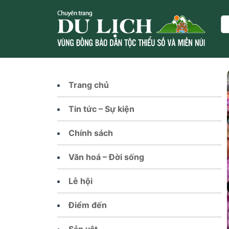
Skip
to
Se
content
Trang chủ
Tin tức – Sự kiện
Chính sách
Văn hoá – Đời sống
Lễ hội
Điểm đến
Sản vật