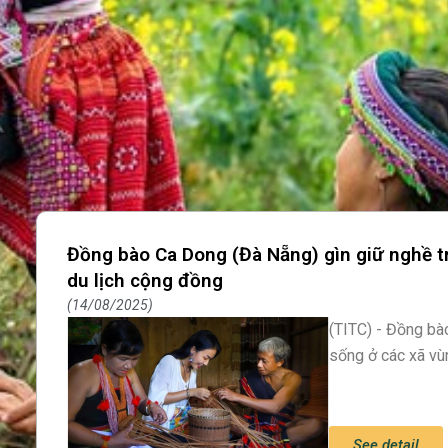
Đồng bào Ca Dong (Đà Nẵng) gìn giữ nghề tr
du lịch cộng đồng
14/08/2025
(TITC) - Đồng bà
sống ở các xã vùn
See detail