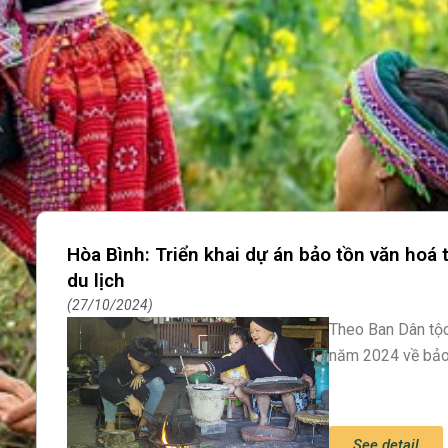
Hòa Bình: Triển khai dự án bảo tồn văn hoá 
du lịch
27/10/2024
Theo Ban Dân tộc
năm 2024 về bảo 
See detail