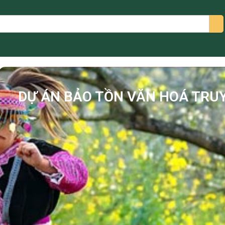
arch
DỰ ÁN BẢO TỒN VĂN HOÁ TRU