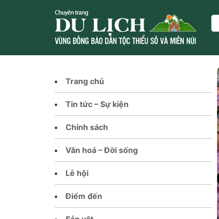
Skip
to
Se
content
Trang chủ
Tin tức – Sự kiện
Chính sách
Văn hoá – Đời sống
Lễ hội
Điểm đến
Sản vật