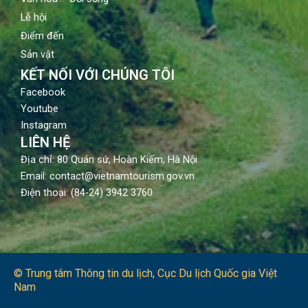
Lễ hội
Điểm đến
Sản vật
KẾT NỐI VỚI CHÚNG TÔI
Facebook
Youtube
Instagram
LIÊN HỆ
Địa chỉ: 80 Quán sứ, Hoàn Kiếm, Hà Nội
Email: contact@vietnamtourism.gov.vn
Điện thoại: (84-24) 3942 3760
© Trung tâm Thông tin du lịch​, Cục Du lịch Quốc gia Việt
Nam