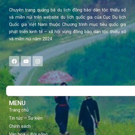
Chuyên trang quảng bá du lịch đồng bào dân tộc thiểu số
và miền núi trên website du lịch quốc gia của Cục Du lịch
Quốc gia Việt Nam thuộc Chương trình mục tiêu quốc gia
phát triển kinh tế – xã hội vùng đồng bào dân tộc thiểu số
và miền núi năm 2024
F
Y
I
a
o
n
c
u
s
e
t
t
b
u
a
o
b
g
Search
o
e
r
k
a
m
MENU
Trang chủ
Tin tức – Sự kiện
Chính sách
Văn hoá – Đời sống