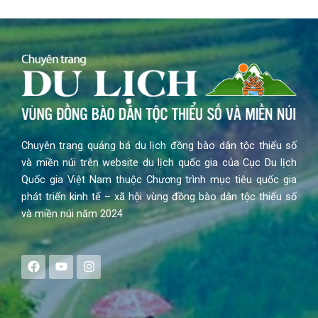
Chuyên trang quảng bá du lịch đồng bào dân tộc thiểu số
và miền núi trên website du lịch quốc gia của Cục Du lịch
Quốc gia Việt Nam thuộc Chương trình mục tiêu quốc gia
phát triển kinh tế – xã hội vùng đồng bào dân tộc thiểu số
và miền núi năm 2024
F
Y
I
a
o
n
c
u
s
e
t
t
b
u
a