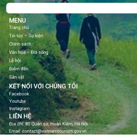
o
b
g
Search
o
e
r
k
a
m
MENU
Trang chủ
Tin tức – Sự kiện
Chính sách
Văn hoá – Đời sống
Lễ hội
Điểm đến
Sản vật
KẾT NỐI VỚI CHÚNG TÔI
Facebook
Youtube
Instagram
LIÊN HỆ
Địa chỉ: 80 Quán sứ, Hoàn Kiếm, Hà Nội
Email: contact@vietnamtourism.gov.vn