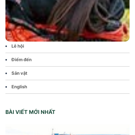
Tin tức – Sự kiện
Chính sách
Văn hoá – Đời sống
Lễ hội
Điểm đến
Sản vật
English
BÀI VIẾT MỚI NHẤT