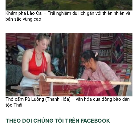
Khám phá Lào Cai – Trải nghiệm du lịch gắn với thiên nhiên và
bản sắc vùng cao
Thổ cẩm Pù Luông (Thanh Hóa) – văn hóa của đồng bào dân
tộc Thái
THEO DÕI CHÚNG TÔI TRÊN FACEBOOK