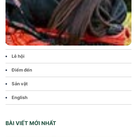
Trang chủ
Tin tức – Sự kiện
Chính sách
Văn hoá – Đời sống
Lễ hội
Điểm đến
Sản vật
English
BÀI VIẾT MỚI NHẤT