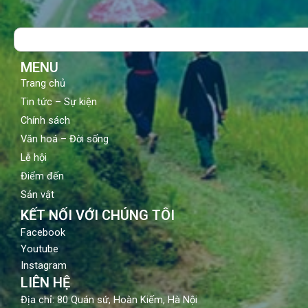
e
t
t
b
u
a
o
b
g
Search
o
e
r
k
a
m
MENU
Trang chủ
Tin tức – Sự kiện
Chính sách
Văn hoá – Đời sống
Lễ hội
Điểm đến
Sản vật
KẾT NỐI VỚI CHÚNG TÔI
Facebook
Youtube
Instagram
LIÊN HỆ
Địa chỉ: 80 Quán sứ, Hoàn Kiếm, Hà Nội