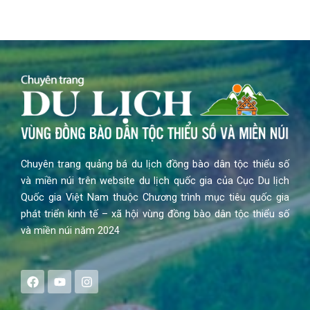
Chuyên trang quảng bá du lịch đồng bào dân tộc thiểu số
và miền núi trên website du lịch quốc gia của Cục Du lịch
Quốc gia Việt Nam thuộc Chương trình mục tiêu quốc gia
phát triển kinh tế – xã hội vùng đồng bào dân tộc thiểu số
và miền núi năm 2024
F
Y
I
a
o
n
c
u
s