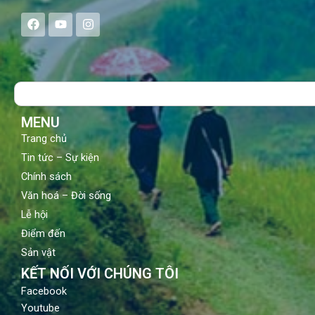
F
Y
I
a
o
n
c
u
s
e
t
t
b
u
a
o
b
g
Search
o
e
r
k
a
m
MENU
Trang chủ
Tin tức – Sự kiện
Chính sách
Văn hoá – Đời sống
Lễ hội
Điểm đến
Sản vật
KẾT NỐI VỚI CHÚNG TÔI
Facebook
Youtube