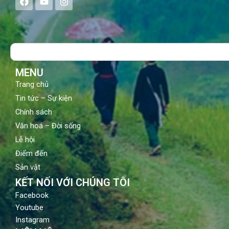
a
o
n
c
u
s
e
t
t
b
u
a
o
b
g
Search
o
e
r
k
a
m
MENU
Trang chủ
Tin tức – Sự kiện
Chính sách
Văn hoá – Đời sống
Lễ hội
Điểm đến
Sản vật
KẾT NỐI VỚI CHÚNG TÔI
Facebook
Youtube
Instagram