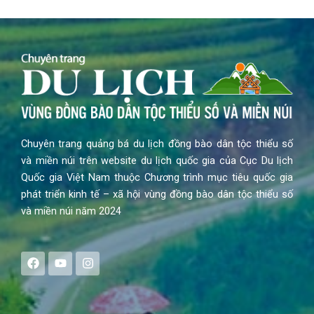
Chuyên trang quảng bá du lịch đồng bào dân tộc thiểu số
và miền núi trên website du lịch quốc gia của Cục Du lịch
Quốc gia Việt Nam thuộc Chương trình mục tiêu quốc gia
phát triển kinh tế – xã hội vùng đồng bào dân tộc thiểu số
và miền núi năm 2024
F
Y
I
a
o
n
c
u
s
e
t
t
b
u
a