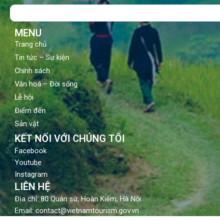
o
b
g
Search
o
e
r
k
a
m
MENU
Trang chủ
Tin tức – Sự kiện
Chính sách
Văn hoá – Đời sống
Lễ hội
Điểm đến
Sản vật
KẾT NỐI VỚI CHÚNG TÔI
Facebook
Youtube
Instagram
LIÊN HỆ
Địa chỉ: 80 Quán sứ, Hoàn Kiếm, Hà Nội
Email: contact@vietnamtourism.gov.vn