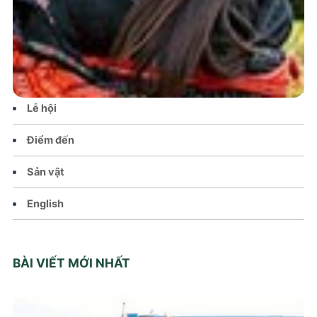
Tin tức – Sự kiện
Chính sách
Văn hoá – Đời sống
Lễ hội
Điểm đến
Sản vật
English
BÀI VIẾT MỚI NHẤT