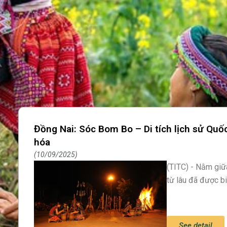
Đồng Nai: Sóc Bom Bo – Di tích lịch sử Quốc
hóa
10/09/2025
(TITC) - Nằm gi
từ lâu đã được b
See detail