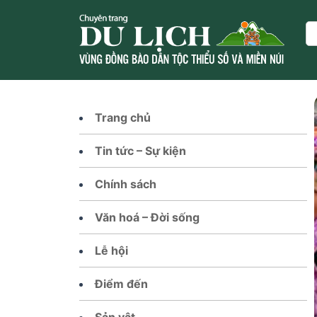
Skip
to
Se
content
Trang chủ
Tin tức – Sự kiện
Chính sách
Văn hoá – Đời sống
Lễ hội
Điểm đến
Sản vật