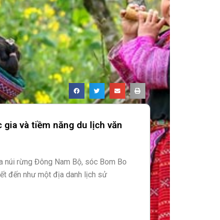
 gia và tiềm năng du lịch văn
ữa núi rừng Đông Nam Bộ, sóc Bom Bo
iết đến như một địa danh lịch sử