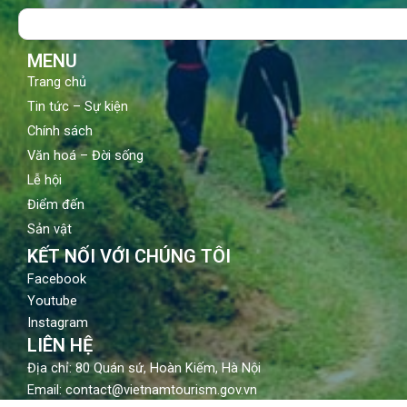
o
b
g
Search
o
e
r
k
a
m
MENU
Trang chủ
Tin tức – Sự kiện
Chính sách
Văn hoá – Đời sống
Lễ hội
Điểm đến
Sản vật
KẾT NỐI VỚI CHÚNG TÔI
Facebook
Youtube
Instagram
LIÊN HỆ
Địa chỉ: 80 Quán sứ, Hoàn Kiếm, Hà Nội
Email: contact@vietnamtourism.gov.vn