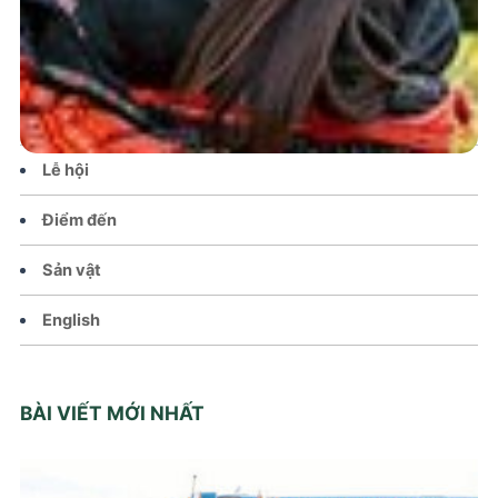
Tin tức – Sự kiện
Chính sách
Văn hoá – Đời sống
Lễ hội
Điểm đến
Sản vật
English
BÀI VIẾT MỚI NHẤT