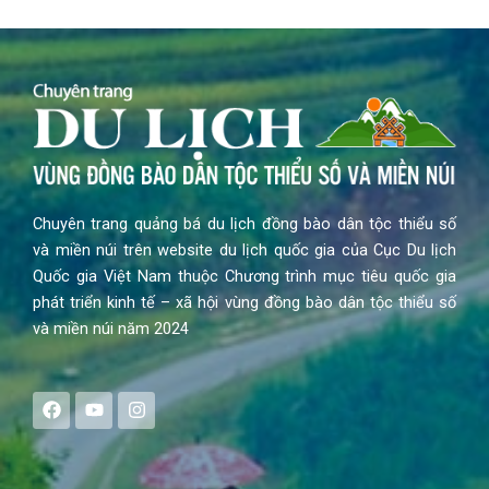
Chuyên trang quảng bá du lịch đồng bào dân tộc thiểu số
và miền núi trên website du lịch quốc gia của Cục Du lịch
Quốc gia Việt Nam thuộc Chương trình mục tiêu quốc gia
phát triển kinh tế – xã hội vùng đồng bào dân tộc thiểu số
và miền núi năm 2024
F
Y
I
a
o
n
c
u
s
e
t
t
b
u
a