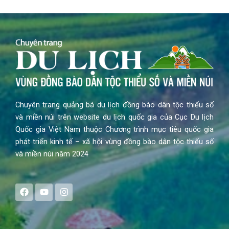
Chuyên trang quảng bá du lịch đồng bào dân tộc thiểu số
và miền núi trên website du lịch quốc gia của Cục Du lịch
Quốc gia Việt Nam thuộc Chương trình mục tiêu quốc gia
phát triển kinh tế – xã hội vùng đồng bào dân tộc thiểu số
và miền núi năm 2024
F
Y
I
a
o
n
c
u
s
e
t
t
b
u
a