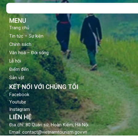
o
b
g
Search
o
e
r
k
a
m
MENU
Trang chủ
Tin tức – Sự kiện
Chính sách
Văn hoá – Đời sống
Lễ hội
Điểm đến
Sản vật
KẾT NỐI VỚI CHÚNG TÔI
Facebook
Youtube
Instagram
LIÊN HỆ
Địa chỉ: 80 Quán sứ, Hoàn Kiếm, Hà Nội
Email: contact@vietnamtourism.gov.vn