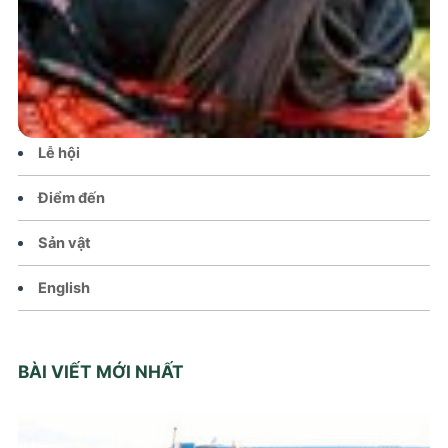
Tin tức – Sự kiện
Chính sách
Văn hoá – Đời sống
Lễ hội
Điểm đến
Sản vật
English
BÀI VIẾT MỚI NHẤT