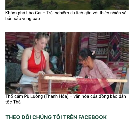
Khám phá Lào Cai – Trải nghiệm du lịch gắn với thiên nhiên và
bản sắc vùng cao
Thổ cẩm Pù Luông (Thanh Hóa) – văn hóa của đồng bào dân
tộc Thái
THEO DÕI CHÚNG TÔI TRÊN FACEBOOK