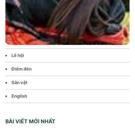
Trang chủ
Tin tức – Sự kiện
Chính sách
Văn hoá – Đời sống
Lễ hội
Điểm đến
Sản vật
English
BÀI VIẾT MỚI NHẤT