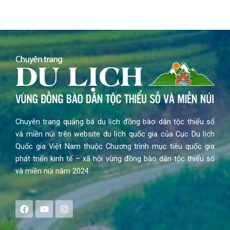
Chuyên trang quảng bá du lịch đồng bào dân tộc thiểu số
và miền núi trên website du lịch quốc gia của Cục Du lịch
Quốc gia Việt Nam thuộc Chương trình mục tiêu quốc gia
phát triển kinh tế – xã hội vùng đồng bào dân tộc thiểu số
và miền núi năm 2024
F
Y
I
a
o
n
c
u
s