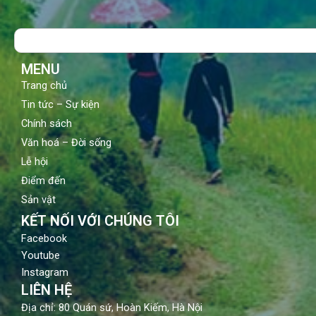
e
t
t
b
u
a
o
b
g
Search
o
e
r
k
a
m
MENU
Trang chủ
Tin tức – Sự kiện
Chính sách
Văn hoá – Đời sống
Lễ hội
Điểm đến
Sản vật
KẾT NỐI VỚI CHÚNG TÔI
Facebook
Youtube
Instagram
LIÊN HỆ
Địa chỉ: 80 Quán sứ, Hoàn Kiếm, Hà Nội