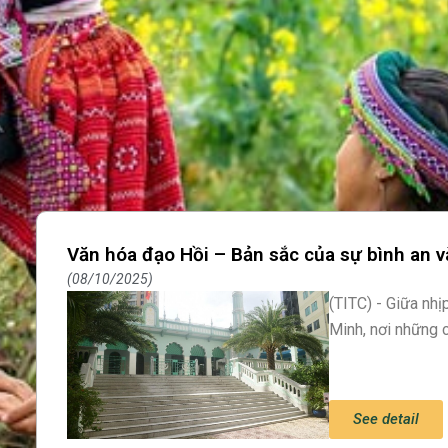
Văn hóa đạo Hồi – Bản sắc của sự bình an 
08/10/2025
(TITC) - Giữa nh
Minh, nơi những 
See detail