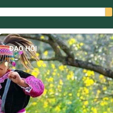
arch
ĐẠO HỒI