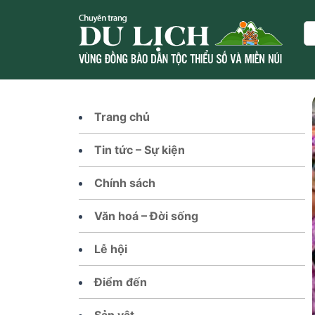
Skip
to
Se
content
Trang chủ
Tin tức – Sự kiện
Chính sách
Văn hoá – Đời sống
Lễ hội
Điểm đến
Sản vật