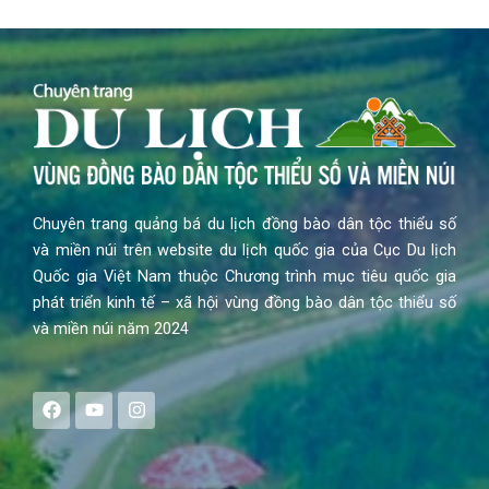
Chuyên trang quảng bá du lịch đồng bào dân tộc thiểu số
và miền núi trên website du lịch quốc gia của Cục Du lịch
Quốc gia Việt Nam thuộc Chương trình mục tiêu quốc gia
phát triển kinh tế – xã hội vùng đồng bào dân tộc thiểu số
và miền núi năm 2024
F
Y
I
a
o
n
c
u
s
e
t
t
b
u
a