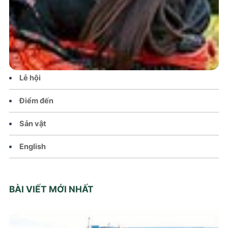
Tin tức – Sự kiện
Chính sách
Văn hoá – Đời sống
Lễ hội
Điểm đến
Sản vật
English
BÀI VIẾT MỚI NHẤT