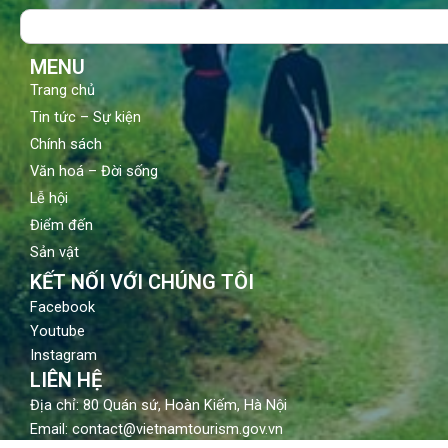
o
b
g
Search
o
e
r
k
a
m
MENU
Trang chủ
Tin tức – Sự kiện
Chính sách
Văn hoá – Đời sống
Lễ hội
Điểm đến
Sản vật
KẾT NỐI VỚI CHÚNG TÔI
Facebook
Youtube
Instagram
LIÊN HỆ
Địa chỉ: 80 Quán sứ, Hoàn Kiếm, Hà Nội
Email: contact@vietnamtourism.gov.vn