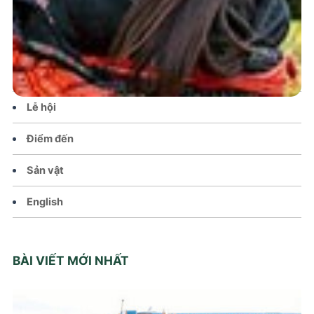
Tin tức – Sự kiện
Chính sách
Văn hoá – Đời sống
Lễ hội
Điểm đến
Sản vật
English
BÀI VIẾT MỚI NHẤT