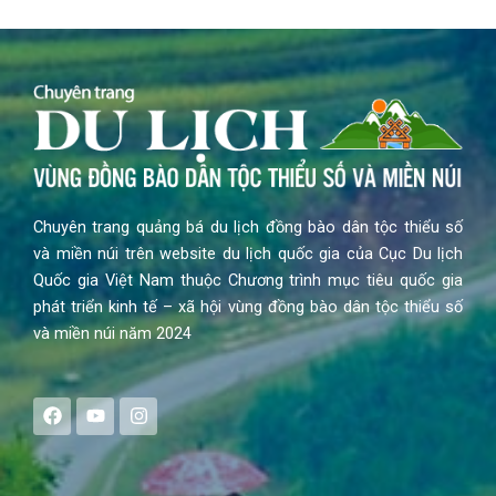
Chuyên trang quảng bá du lịch đồng bào dân tộc thiểu số
và miền núi trên website du lịch quốc gia của Cục Du lịch
Quốc gia Việt Nam thuộc Chương trình mục tiêu quốc gia
phát triển kinh tế – xã hội vùng đồng bào dân tộc thiểu số
và miền núi năm 2024
F
Y
I
a
o
n
c
u
s
e
t
t
b
u
a