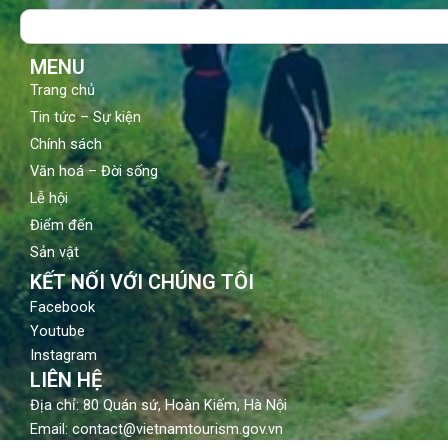
o
b
g
Search
o
e
r
k
a
m
MENU
Trang chủ
Tin tức – Sự kiện
Chính sách
Văn hoá – Đời sống
Lễ hội
Điểm đến
Sản vật
KẾT NỐI VỚI CHÚNG TÔI
Facebook
Youtube
Instagram
LIÊN HỆ
Địa chỉ: 80 Quán sứ, Hoàn Kiếm, Hà Nội
Email: contact@vietnamtourism.gov.vn