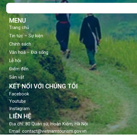
o
b
g
Search
o
e
r
k
a
m
MENU
Trang chủ
Tin tức – Sự kiện
Chính sách
Văn hoá – Đời sống
Lễ hội
Điểm đến
Sản vật
KẾT NỐI VỚI CHÚNG TÔI
Facebook
Youtube
Instagram
LIÊN HỆ
Địa chỉ: 80 Quán sứ, Hoàn Kiếm, Hà Nội
Email: contact@vietnamtourism.gov.vn