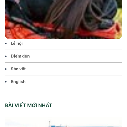
Tin tức – Sự kiện
Chính sách
Văn hoá – Đời sống
Lễ hội
Điểm đến
Sản vật
English
BÀI VIẾT MỚI NHẤT