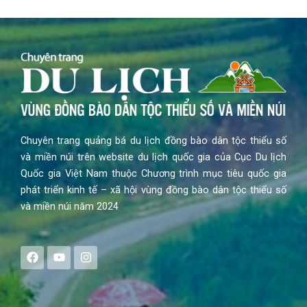
Chuyên trang quảng bá du lịch đồng bào dân tộc thiểu số
và miền núi trên website du lịch quốc gia của Cục Du lịch
Quốc gia Việt Nam thuộc Chương trình mục tiêu quốc gia
phát triển kinh tế – xã hội vùng đồng bào dân tộc thiểu số
và miền núi năm 2024
F
Y
I
a
o
n
c
u
s
e
t
t
b
u
a