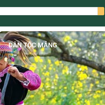
arch
DÂN TỘC MẢNG