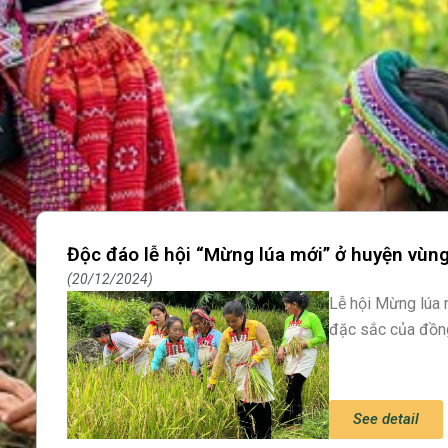
Độc đáo lễ hội “Mừng lúa mới” ở huyện vù
20/12/2024
Lễ hội Mừng lúa 
đặc sắc của đồn
See detail