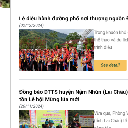
Lễ diễu hành đường phố nơi thượng nguồn Đ
02/12/2024
Trong khuôn khổ 
thể thao và du l
trình diễu
See detail
Đồng bào DTTS huyện Nậm Nhùn (Lai Châu) 
tồn Lễ hội Mừng lúa mới
26/11/2024
Vừa qua, Phòng 
(tỉnh Lai Châu) t