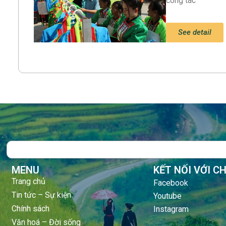
công tác
See detail
Search
MENU
KẾT NỐI VỚI C
Trang chủ
Facebook
Tin tức – Sự kiện
Youtube
Chính sách
Instagram
Văn hoá – Đời sống