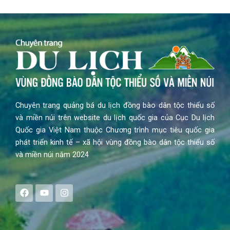
Chuyên trang quảng bá du lịch đồng bào dân tộc thiểu số
và miền núi trên website du lịch quốc gia của Cục Du lịch
Quốc gia Việt Nam thuộc Chương trình mục tiêu quốc gia
phát triển kinh tế – xã hội vùng đồng bào dân tộc thiểu số
và miền núi năm 2024
F
Y
I
a
o
n
c
u
s
e
t
t
b
u
a