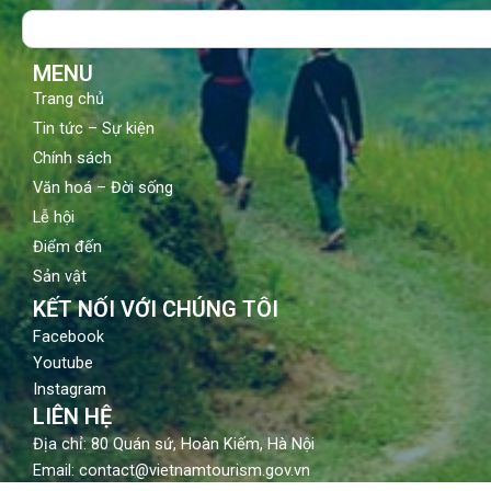
o
b
g
Search
o
e
r
k
a
m
MENU
Trang chủ
Tin tức – Sự kiện
Chính sách
Văn hoá – Đời sống
Lễ hội
Điểm đến
Sản vật
KẾT NỐI VỚI CHÚNG TÔI
Facebook
Youtube
Instagram
LIÊN HỆ
Địa chỉ: 80 Quán sứ, Hoàn Kiếm, Hà Nội
Email: contact@vietnamtourism.gov.vn