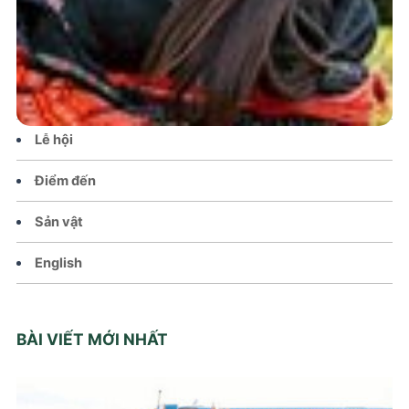
Tin tức – Sự kiện
Chính sách
Văn hoá – Đời sống
Lễ hội
Điểm đến
Sản vật
English
BÀI VIẾT MỚI NHẤT