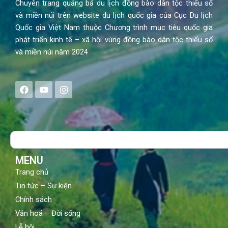
Chuyên trang quảng bá du lịch đồng bào dân tộc thiểu số
và miền núi trên website du lịch quốc gia của Cục Du lịch
Quốc gia Việt Nam thuộc Chương trình mục tiêu quốc gia
phát triển kinh tế – xã hội vùng đồng bào dân tộc thiểu số
và miền núi năm 2024
F
Y
I
a
o
n
c
u
s
e
t
t
b
u
a
o
b
g
Search
o
e
r
k
a
m
MENU
Trang chủ
Tin tức – Sự kiện
Chính sách
Văn hoá – Đời sống
Lễ hội