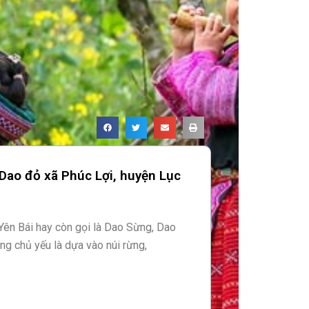
 Dao đỏ xã Phúc Lợi, huyện Lục
ên Bái hay còn gọi là Dao Sừng, Dao
ng chủ yếu là dựa vào núi rừng,