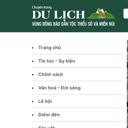
Skip
to
Se
content
Trang chủ
Tin tức – Sự kiện
Chính sách
Văn hoá – Đời sống
Lễ hội
Điểm đến
Sản vật