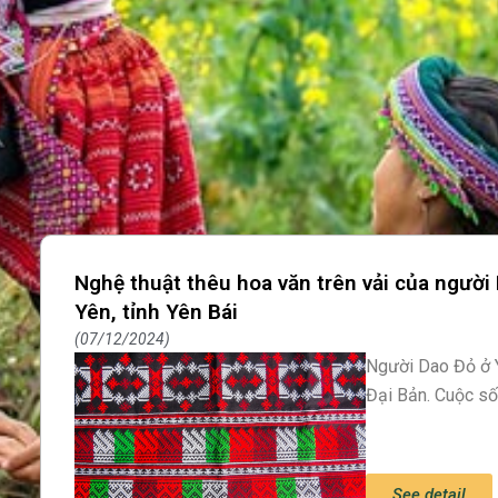
Nghệ thuật thêu hoa văn trên vải của người
Yên, tỉnh Yên Bái
07/12/2024
Người Dao Đỏ ở Y
Đại Bản. Cuộc số
See detail