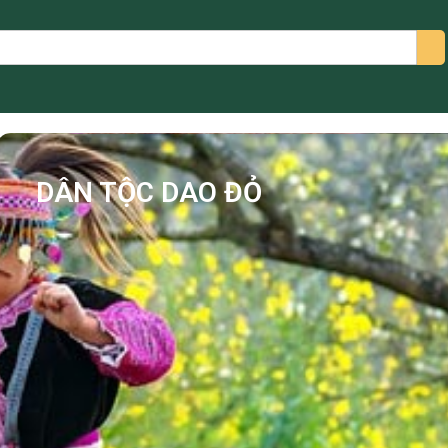
arch
DÂN TỘC DAO ĐỎ