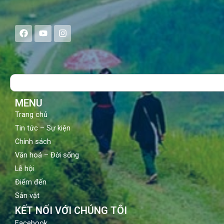
F
Y
I
a
o
n
c
u
s
e
t
t
b
u
a
o
b
g
Search
o
e
r
k
a
m
MENU
Trang chủ
Tin tức – Sự kiện
Chính sách
Văn hoá – Đời sống
Lễ hội
Điểm đến
Sản vật
KẾT NỐI VỚI CHÚNG TÔI
Facebook