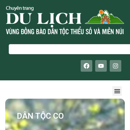
Skip
to
content
Search
F
Y
I
a
o
n
c
u
s
e
t
t
b
u
a
Men
o
b
g
o
e
r
k
a
m
DÂN TỘC CO