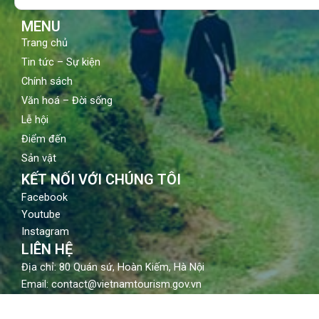
k
a
m
MENU
Trang chủ
Tin tức – Sự kiện
Chính sách
Văn hoá – Đời sống
Lễ hội
Điểm đến
Sản vật
KẾT NỐI VỚI CHÚNG TÔI
Facebook
Youtube
Instagram
LIÊN HỆ
Địa chỉ: 80 Quán sứ, Hoàn Kiếm, Hà Nội
Email: contact@vietnamtourism.gov.vn
Điện thoại: (84-24) 3942 3760