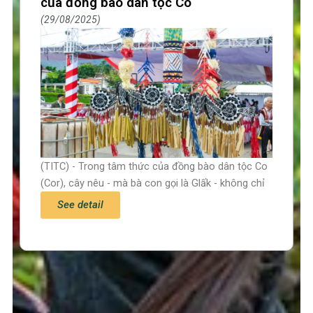
của đồng bào dân tộc Co
29/08/2025
(TITC) - Trong tâm thức của đồng bào dân tộc Co
(Cor), cây nêu - mà bà con gọi là Glấk - không chỉ
See detail
Trang chủ
Tin tức – Sự kiện