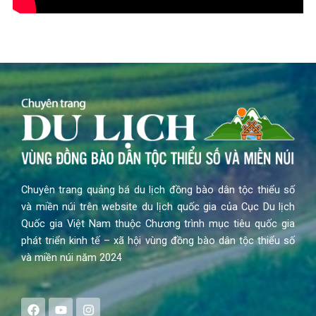
Chuyên trang quảng bá du lịch đồng bào dân tộc thiểu số
và miền núi trên website du lịch quốc gia của Cục Du lịch
Quốc gia Việt Nam thuộc Chương trình mục tiêu quốc gia
phát triển kinh tế – xã hội vùng đồng bào dân tộc thiểu số
và miền núi năm 2024
F
Y
I
a
o
n