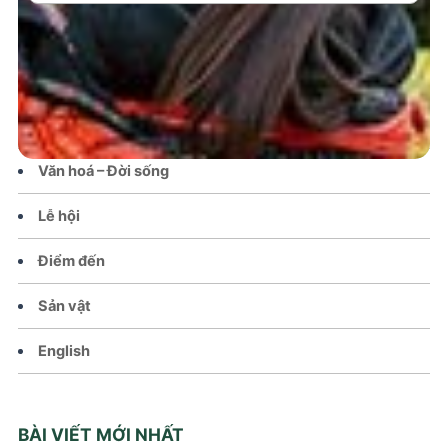
Trang chủ
Tin tức – Sự kiện
Chính sách
Văn hoá – Đời sống
Lễ hội
Điểm đến
Sản vật
English
BÀI VIẾT MỚI NHẤT