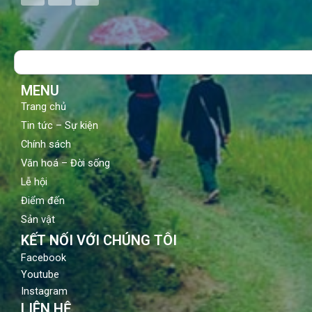
c
u
s
e
t
t
b
u
a
o
b
g
Search
o
e
r
k
a
m
MENU
Trang chủ
Tin tức – Sự kiện
Chính sách
Văn hoá – Đời sống
Lễ hội
Điểm đến
Sản vật
KẾT NỐI VỚI CHÚNG TÔI
Facebook
Youtube
Instagram
LIÊN HỆ