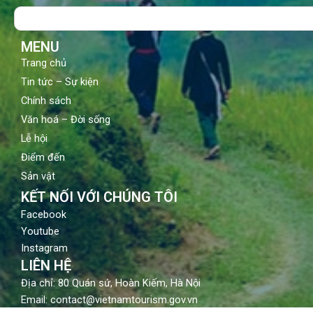
o
b
g
Search
o
e
r
k
a
m
MENU
Trang chủ
Tin tức – Sự kiện
Chính sách
Văn hoá – Đời sống
Lễ hội
Điểm đến
Sản vật
KẾT NỐI VỚI CHÚNG TÔI
Facebook
Youtube
Instagram
LIÊN HỆ
Địa chỉ: 80 Quán sứ, Hoàn Kiếm, Hà Nội
Email: contact@vietnamtourism.gov.vn