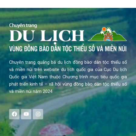
Chuyên trang quảng bá du lịch đồng bào dân tộc thiểu số
và miền núi trên website du lịch quốc gia của Cục Du lịch
Quốc gia Việt Nam thuộc Chương trình mục tiêu quốc gia
phát triển kinh tế – xã hội vùng đồng bào dân tộc thiểu số
và miền núi năm 2024
F
Y
I
a
o
n
c
u
s
e
t
t
b
u
a