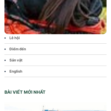
Tin tức – Sự kiện
Chính sách
Văn hoá – Đời sống
Lễ hội
Điểm đến
Sản vật
English
BÀI VIẾT MỚI NHẤT