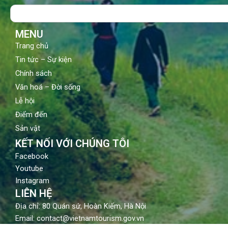
o
b
g
Search
o
e
r
k
a
m
MENU
Trang chủ
Tin tức – Sự kiện
Chính sách
Văn hoá – Đời sống
Lễ hội
Điểm đến
Sản vật
KẾT NỐI VỚI CHÚNG TÔI
Facebook
Youtube
Instagram
LIÊN HỆ
Địa chỉ: 80 Quán sứ, Hoàn Kiếm, Hà Nội
Email: contact@vietnamtourism.gov.vn