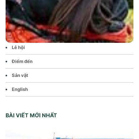
Tin tức – Sự kiện
Chính sách
Văn hoá – Đời sống
Lễ hội
Điểm đến
Sản vật
English
BÀI VIẾT MỚI NHẤT