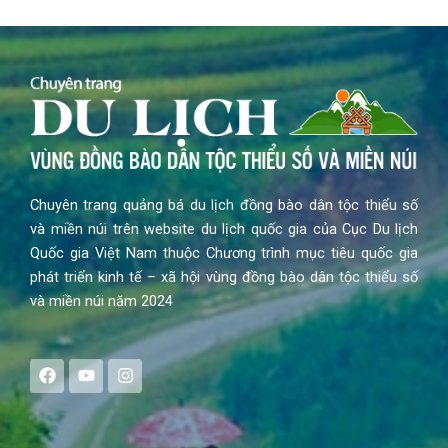
Chuyên trang quảng bá du lịch đồng bào dân tộc thiểu số
và miền núi trên website du lịch quốc gia của Cục Du lịch
Quốc gia Việt Nam thuộc Chương trình mục tiêu quốc gia
phát triển kinh tế – xã hội vùng đồng bào dân tộc thiểu số
và miền núi năm 2024
F
Y
I
a
o
n
c
u
s
e
t
t
b
u
a