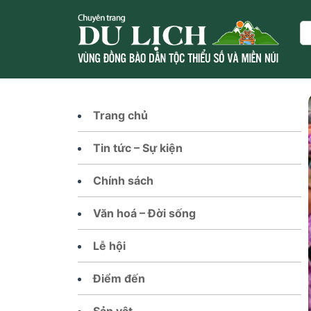
Skip
to
Se
content
Trang chủ
Tin tức – Sự kiện
Chính sách
Văn hoá – Đời sống
Lễ hội
Điểm đến
Sản vật