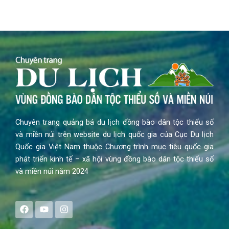
Chuyên trang quảng bá du lịch đồng bào dân tộc thiểu số
và miền núi trên website du lịch quốc gia của Cục Du lịch
Quốc gia Việt Nam thuộc Chương trình mục tiêu quốc gia
phát triển kinh tế – xã hội vùng đồng bào dân tộc thiểu số
và miền núi năm 2024
F
Y
I
a
o
n
c
u
s