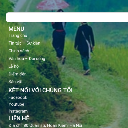
e
t
t
b
u
a
o
b
g
Search
o
e
r
k
a
m
MENU
Trang chủ
Tin tức – Sự kiện
Chính sách
Văn hoá – Đời sống
Lễ hội
Điểm đến
Sản vật
KẾT NỐI VỚI CHÚNG TÔI
Facebook
Youtube
Instagram
LIÊN HỆ
Địa chỉ: 80 Quán sứ, Hoàn Kiếm, Hà Nội