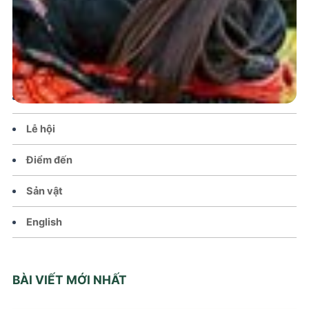
Trang chủ
Tin tức – Sự kiện
Chính sách
Văn hoá – Đời sống
Lễ hội
Điểm đến
Sản vật
English
BÀI VIẾT MỚI NHẤT