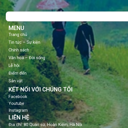
e
t
t
b
u
a
o
b
g
Search
o
e
r
k
a
m
MENU
Trang chủ
Tin tức – Sự kiện
Chính sách
Văn hoá – Đời sống
Lễ hội
Điểm đến
Sản vật
KẾT NỐI VỚI CHÚNG TÔI
Facebook
Youtube
Instagram
LIÊN HỆ
Địa chỉ: 80 Quán sứ, Hoàn Kiếm, Hà Nội