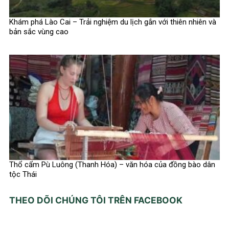
Khám phá Lào Cai – Trải nghiệm du lịch gắn với thiên nhiên và
bản sắc vùng cao
Thổ cẩm Pù Luông (Thanh Hóa) – văn hóa của đồng bào dân
tộc Thái
THEO DÕI CHÚNG TÔI TRÊN FACEBOOK