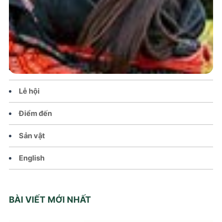
Trang chủ
Tin tức – Sự kiện
Chính sách
Văn hoá – Đời sống
Lễ hội
Điểm đến
Sản vật
English
BÀI VIẾT MỚI NHẤT