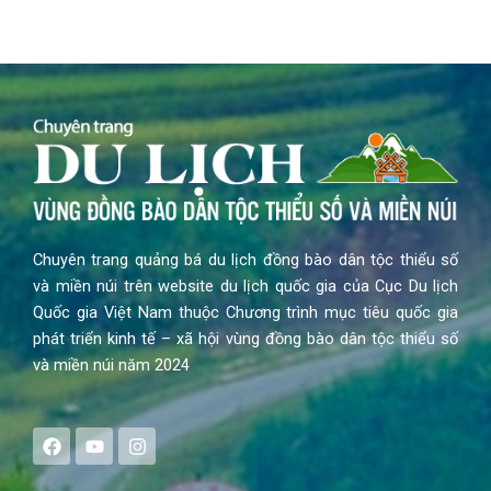
Chuyên trang quảng bá du lịch đồng bào dân tộc thiểu số
và miền núi trên website du lịch quốc gia của Cục Du lịch
Quốc gia Việt Nam thuộc Chương trình mục tiêu quốc gia
phát triển kinh tế – xã hội vùng đồng bào dân tộc thiểu số
và miền núi năm 2024
F
Y
I
a
o
n
c
u
s