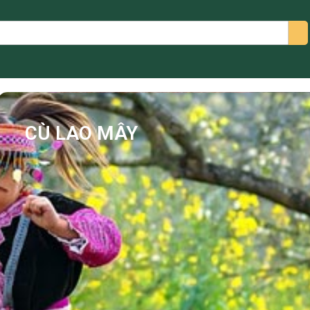
arch
CÙ LAO MÂY