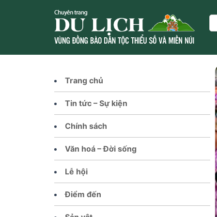
Skip
to
Se
content
Trang chủ
Tin tức – Sự kiện
Chính sách
Văn hoá – Đời sống
Lễ hội
Điểm đến
Sản vật