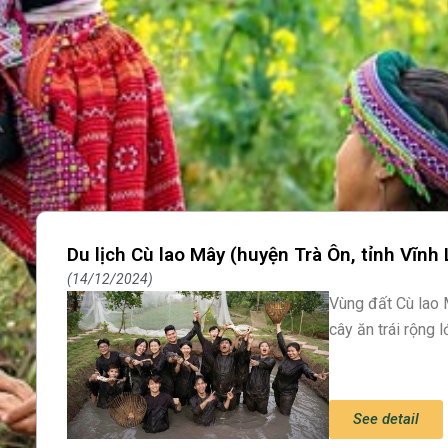
Du lịch Cù lao Mây (huyện Trà Ôn, tỉnh Vĩnh
14/12/2024
Vùng đất Cù lao 
cây ăn trái rộng 
See detail