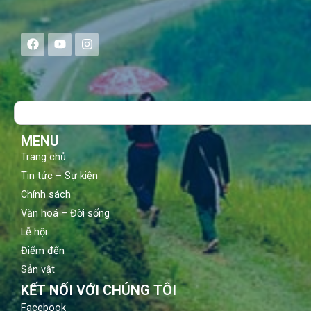
F
Y
I
a
o
n
c
u
s
e
t
t
b
u
a
o
b
g
Search
o
e
r
k
a
m
MENU
Trang chủ
Tin tức – Sự kiện
Chính sách
Văn hoá – Đời sống
Lễ hội
Điểm đến
Sản vật
KẾT NỐI VỚI CHÚNG TÔI
Facebook