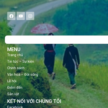
F
Y
I
a
o
n
c
u
s
e
t
t
b
u
a
o
b
g
Search
o
e
r
k
a
m
MENU
Trang chủ
Tin tức – Sự kiện
Chính sách
Văn hoá – Đời sống
Lễ hội
Điểm đến
Sản vật
KẾT NỐI VỚI CHÚNG TÔI
Facebook