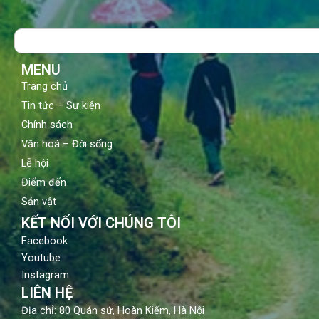
e
t
t
b
u
a
o
b
g
Search
o
e
r
k
a
m
MENU
Trang chủ
Tin tức – Sự kiện
Chính sách
Văn hoá – Đời sống
Lễ hội
Điểm đến
Sản vật
KẾT NỐI VỚI CHÚNG TÔI
Facebook
Youtube
Instagram
LIÊN HỆ
Địa chỉ: 80 Quán sứ, Hoàn Kiếm, Hà Nội