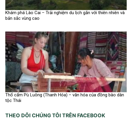
Khám phá Lào Cai – Trải nghiệm du lịch gắn với thiên nhiên và
bản sắc vùng cao
Thổ cẩm Pù Luông (Thanh Hóa) – văn hóa của đồng bào dân
tộc Thái
THEO DÕI CHÚNG TÔI TRÊN FACEBOOK