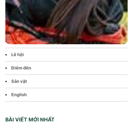
Trang chủ
Tin tức – Sự kiện
Chính sách
Văn hoá – Đời sống
Lễ hội
Điểm đến
Sản vật
English
BÀI VIẾT MỚI NHẤT