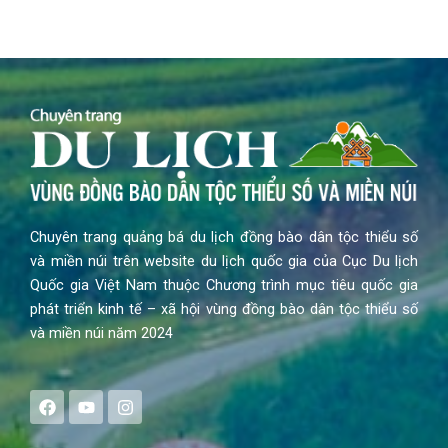
Chuyên trang quảng bá du lịch đồng bào dân tộc thiểu số
và miền núi trên website du lịch quốc gia của Cục Du lịch
Quốc gia Việt Nam thuộc Chương trình mục tiêu quốc gia
phát triển kinh tế – xã hội vùng đồng bào dân tộc thiểu số
và miền núi năm 2024
F
Y
I
a
o
n
c
u
s