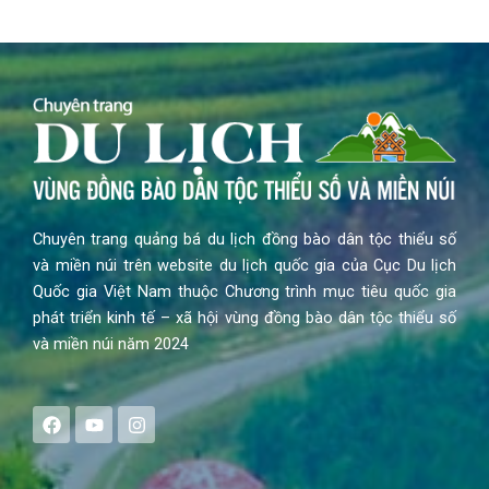
Chuyên trang quảng bá du lịch đồng bào dân tộc thiểu số
và miền núi trên website du lịch quốc gia của Cục Du lịch
Quốc gia Việt Nam thuộc Chương trình mục tiêu quốc gia
phát triển kinh tế – xã hội vùng đồng bào dân tộc thiểu số
và miền núi năm 2024
F
Y
I
a
o
n
c
u
s
e
t
t
b
u
a