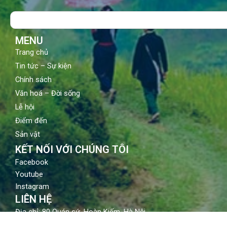
o
b
g
Search
o
e
r
k
a
m
MENU
Trang chủ
Tin tức – Sự kiện
Chính sách
Văn hoá – Đời sống
Lễ hội
Điểm đến
Sản vật
KẾT NỐI VỚI CHÚNG TÔI
Facebook
Youtube
Instagram
LIÊN HỆ
Địa chỉ: 80 Quán sứ, Hoàn Kiếm, Hà Nội
Email: contact@vietnamtourism.gov.vn