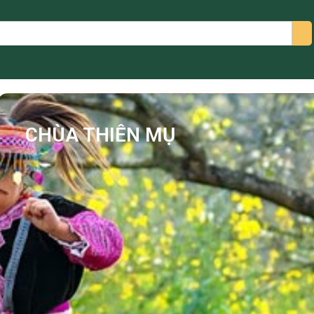
arch
CHÙA THIÊN MỤ