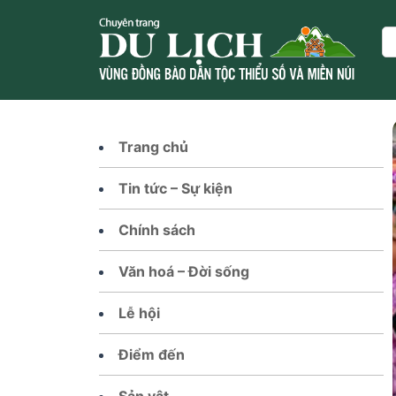
Skip
to
Se
content
Trang chủ
Tin tức – Sự kiện
Chính sách
Văn hoá – Đời sống
Lễ hội
Điểm đến
Sản vật