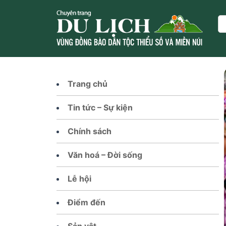
Skip
to
Se
content
Trang chủ
Tin tức – Sự kiện
Chính sách
Văn hoá – Đời sống
Lễ hội
Điểm đến
Sản vật