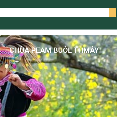
arch
CHÙA PEAM BUÔL THMÂY