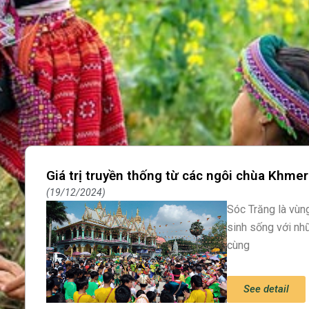
Giá trị truyền thống từ các ngôi chùa Khmer
19/12/2024
Sóc Trăng là vù
sinh sống với nh
cùng
See detail