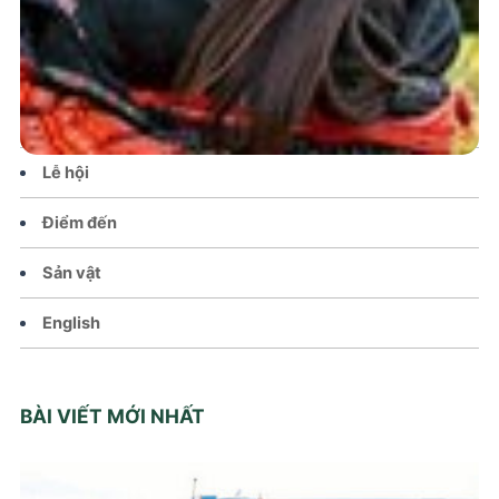
Tin tức – Sự kiện
Chính sách
Văn hoá – Đời sống
Lễ hội
Điểm đến
Sản vật
English
BÀI VIẾT MỚI NHẤT