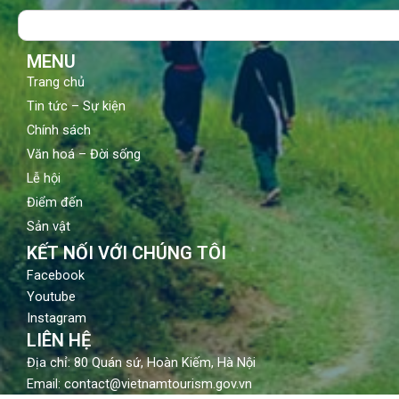
o
b
g
Search
o
e
r
k
a
m
MENU
Trang chủ
Tin tức – Sự kiện
Chính sách
Văn hoá – Đời sống
Lễ hội
Điểm đến
Sản vật
KẾT NỐI VỚI CHÚNG TÔI
Facebook
Youtube
Instagram
LIÊN HỆ
Địa chỉ: 80 Quán sứ, Hoàn Kiếm, Hà Nội
Email: contact@vietnamtourism.gov.vn