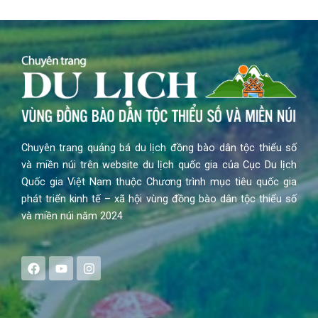
Chuyên trang quảng bá du lịch đồng bào dân tộc thiểu số
và miền núi trên website du lịch quốc gia của Cục Du lịch
Quốc gia Việt Nam thuộc Chương trình mục tiêu quốc gia
phát triển kinh tế – xã hội vùng đồng bào dân tộc thiểu số
và miền núi năm 2024
F
Y
I
a
o
n
c
u
s
e
t
t
b
u
a