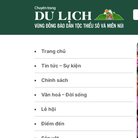
Skip
to
Se
content
Trang chủ
Tin tức – Sự kiện
Chính sách
Văn hoá – Đời sống
Lễ hội
Điểm đến
Sản vật