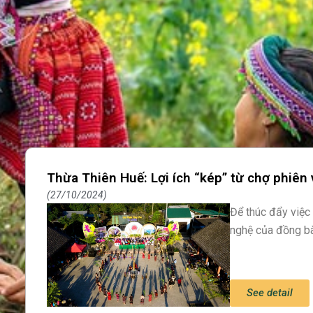
Thừa Thiên Huế: Lợi ích “kép” từ chợ phiên
27/10/2024
Để thúc đẩy việc
nghệ của đồng bà
See detail