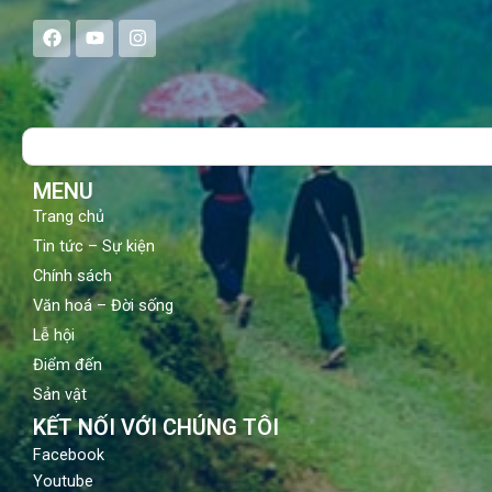
F
Y
I
a
o
n
c
u
s
e
t
t
b
u
a
o
b
g
Search
o
e
r
k
a
m
MENU
Trang chủ
Tin tức – Sự kiện
Chính sách
Văn hoá – Đời sống
Lễ hội
Điểm đến
Sản vật
KẾT NỐI VỚI CHÚNG TÔI
Facebook
Youtube