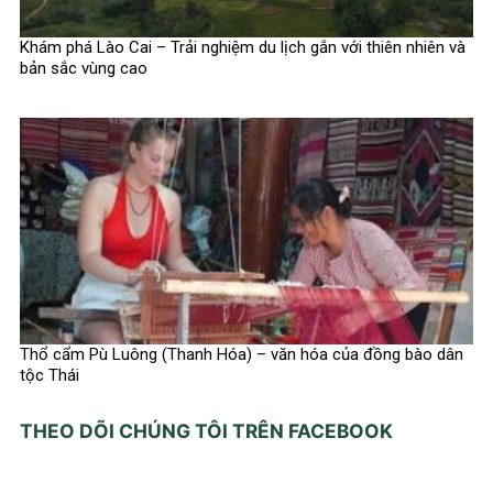
Khám phá Lào Cai – Trải nghiệm du lịch gắn với thiên nhiên và
bản sắc vùng cao
Thổ cẩm Pù Luông (Thanh Hóa) – văn hóa của đồng bào dân
tộc Thái
THEO DÕI CHÚNG TÔI TRÊN FACEBOOK