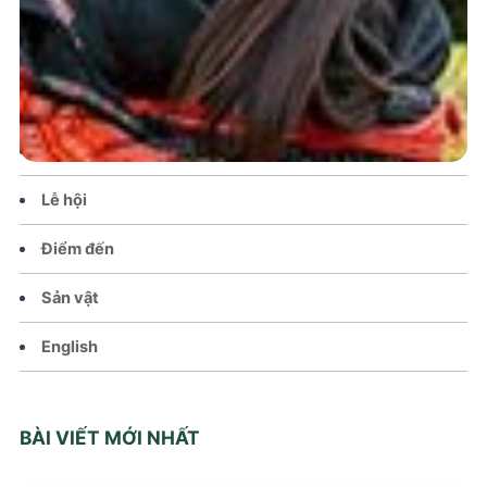
Trang chủ
Tin tức – Sự kiện
Chính sách
Văn hoá – Đời sống
Lễ hội
Điểm đến
Sản vật
English
BÀI VIẾT MỚI NHẤT