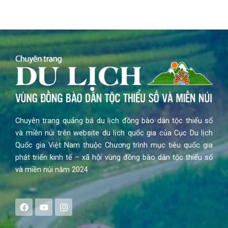
Chuyên trang quảng bá du lịch đồng bào dân tộc thiểu số
và miền núi trên website du lịch quốc gia của Cục Du lịch
Quốc gia Việt Nam thuộc Chương trình mục tiêu quốc gia
phát triển kinh tế – xã hội vùng đồng bào dân tộc thiểu số
và miền núi năm 2024
F
Y
I
a
o
n
c
u
s