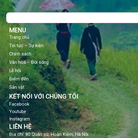
e
t
t
b
u
a
o
b
g
Search
o
e
r
k
a
m
MENU
Trang chủ
Tin tức – Sự kiện
Chính sách
Văn hoá – Đời sống
Lễ hội
Điểm đến
Sản vật
KẾT NỐI VỚI CHÚNG TÔI
Facebook
Youtube
Instagram
LIÊN HỆ
Địa chỉ: 80 Quán sứ, Hoàn Kiếm, Hà Nội