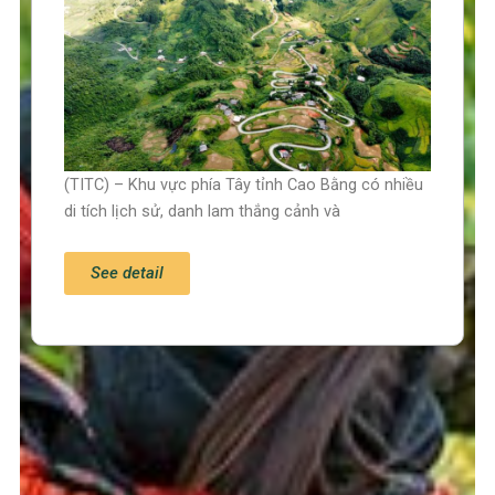
(TITC) – Khu vực phía Tây tỉnh Cao Bằng có nhiều
di tích lịch sử, danh lam thắng cảnh và
See detail
Trang chủ
Tin tức – Sự kiện
Chính sách