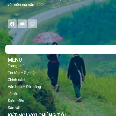
và miền núi năm 2024
F
Y
I
a
o
n
c
u
s
e
t
t
b
u
a
o
b
g
Search
o
e
r
k
a
m
MENU
Trang chủ
Tin tức – Sự kiện
Chính sách
Văn hoá – Đời sống
Lễ hội
Điểm đến
Sản vật
KẾT NỐI VỚI CHÚNG TÔI