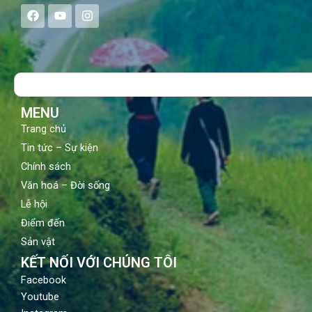
F
Y
I
a
o
n
c
u
s
e
t
t
b
u
a
o
b
g
Search
o
e
r
k
a
m
MENU
Trang chủ
Tin tức – Sự kiện
Chính sách
Văn hoá – Đời sống
Lễ hội
Điểm đến
Sản vật
KẾT NỐI VỚI CHÚNG TÔI
Facebook
Youtube