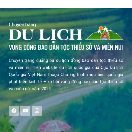
Chuyên trang quảng bá du lịch đồng bào dân tộc thiểu số
và miền núi trên website du lịch quốc gia của Cục Du lịch
Quốc gia Việt Nam thuộc Chương trình mục tiêu quốc gia
phát triển kinh tế – xã hội vùng đồng bào dân tộc thiểu số
và miền núi năm 2024
F
Y
I
a
o
n
c
u
s
e
t
t
b
u
a