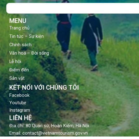
o
b
g
Search
o
e
r
k
a
m
MENU
Trang chủ
Tin tức – Sự kiện
Chính sách
Văn hoá – Đời sống
Lễ hội
Điểm đến
Sản vật
KẾT NỐI VỚI CHÚNG TÔI
Facebook
Youtube
Instagram
LIÊN HỆ
Địa chỉ: 80 Quán sứ, Hoàn Kiếm, Hà Nội
Email: contact@vietnamtourism.gov.vn