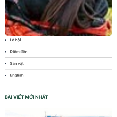
Tin tức – Sự kiện
Chính sách
Văn hoá – Đời sống
Lễ hội
Điểm đến
Sản vật
English
BÀI VIẾT MỚI NHẤT