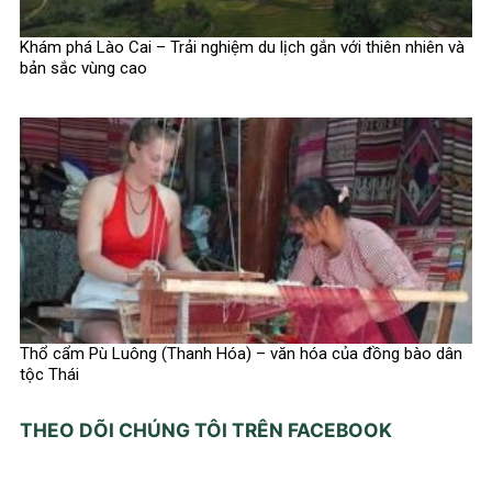
Khám phá Lào Cai – Trải nghiệm du lịch gắn với thiên nhiên và
bản sắc vùng cao
Thổ cẩm Pù Luông (Thanh Hóa) – văn hóa của đồng bào dân
tộc Thái
THEO DÕI CHÚNG TÔI TRÊN FACEBOOK