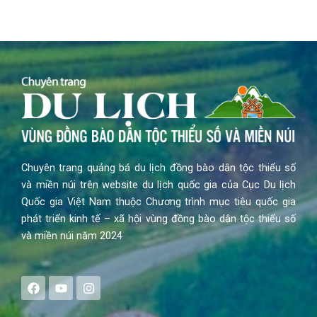
Chuyên trang quảng bá du lịch đồng bào dân tộc thiểu số
và miền núi trên website du lịch quốc gia của Cục Du lịch
Quốc gia Việt Nam thuộc Chương trình mục tiêu quốc gia
phát triển kinh tế – xã hội vùng đồng bào dân tộc thiểu số
và miền núi năm 2024
F
Y
I
a
o
n
c
u
s