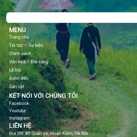
e
t
t
b
u
a
o
b
g
Search
o
e
r
k
a
m
MENU
Trang chủ
Tin tức – Sự kiện
Chính sách
Văn hoá – Đời sống
Lễ hội
Điểm đến
Sản vật
KẾT NỐI VỚI CHÚNG TÔI
Facebook
Youtube
Instagram
LIÊN HỆ
Địa chỉ: 80 Quán sứ, Hoàn Kiếm, Hà Nội