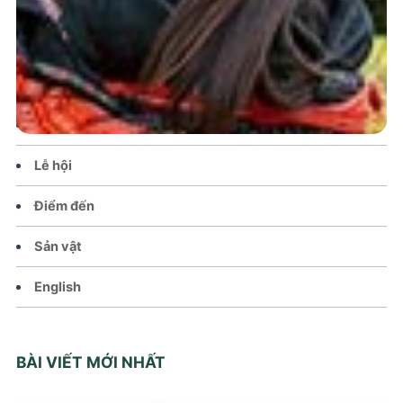
Trang chủ
Tin tức – Sự kiện
Chính sách
Văn hoá – Đời sống
Lễ hội
Điểm đến
Sản vật
English
BÀI VIẾT MỚI NHẤT