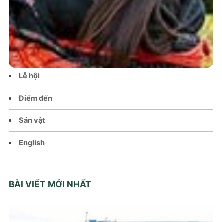
Tin tức – Sự kiện
Chính sách
Văn hoá – Đời sống
Lễ hội
Điểm đến
Sản vật
English
BÀI VIẾT MỚI NHẤT