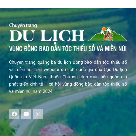
Chuyên trang quảng bá du lịch đồng bào dân tộc thiểu số
và miền núi trên website du lịch quốc gia của Cục Du lịch
Quốc gia Việt Nam thuộc Chương trình mục tiêu quốc gia
phát triển kinh tế – xã hội vùng đồng bào dân tộc thiểu số
và miền núi năm 2024
F
Y
I
a
o
n
c
u
s
e
t
t
b
u
a