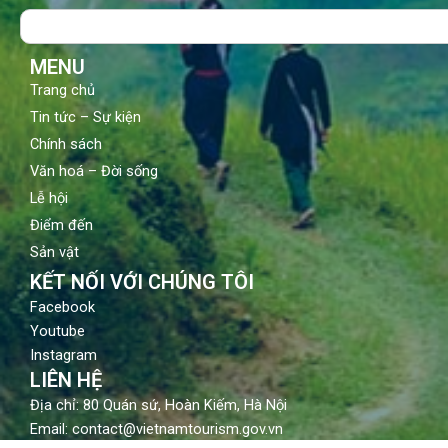
o
b
g
Search
o
e
r
k
a
m
MENU
Trang chủ
Tin tức – Sự kiện
Chính sách
Văn hoá – Đời sống
Lễ hội
Điểm đến
Sản vật
KẾT NỐI VỚI CHÚNG TÔI
Facebook
Youtube
Instagram
LIÊN HỆ
Địa chỉ: 80 Quán sứ, Hoàn Kiếm, Hà Nội
Email: contact@vietnamtourism.gov.vn