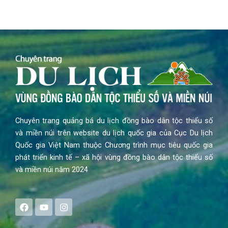
Chuyên trang quảng bá du lịch đồng bào dân tộc thiểu số
và miền núi trên website du lịch quốc gia của Cục Du lịch
Quốc gia Việt Nam thuộc Chương trình mục tiêu quốc gia
phát triển kinh tế – xã hội vùng đồng bào dân tộc thiểu số
và miền núi năm 2024
F
Y
I
a
o
n
c
u
s