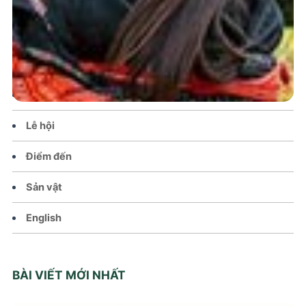
Trang chủ
Tin tức – Sự kiện
Chính sách
Văn hoá – Đời sống
Lễ hội
Điểm đến
Sản vật
English
BÀI VIẾT MỚI NHẤT