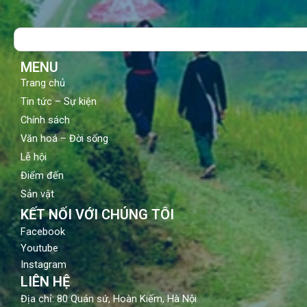
e
t
t
b
u
a
o
b
g
Search
o
e
r
k
a
m
MENU
Trang chủ
Tin tức – Sự kiện
Chính sách
Văn hoá – Đời sống
Lễ hội
Điểm đến
Sản vật
KẾT NỐI VỚI CHÚNG TÔI
Facebook
Youtube
Instagram
LIÊN HỆ
Địa chỉ: 80 Quán sứ, Hoàn Kiếm, Hà Nội