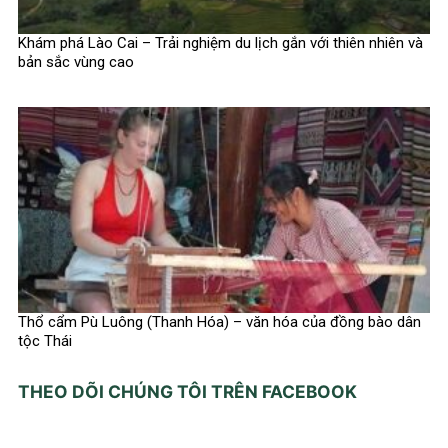
Khám phá Lào Cai – Trải nghiệm du lịch gắn với thiên nhiên và
bản sắc vùng cao
Thổ cẩm Pù Luông (Thanh Hóa) – văn hóa của đồng bào dân
tộc Thái
THEO DÕI CHÚNG TÔI TRÊN FACEBOOK