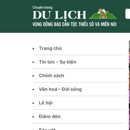
Skip
to
Se
content
Trang chủ
Tin tức – Sự kiện
Chính sách
Văn hoá – Đời sống
Lễ hội
Điểm đến
Sản vật