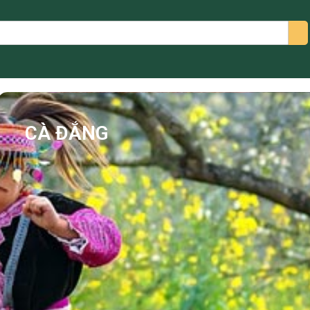
arch
CÀ ĐẮNG