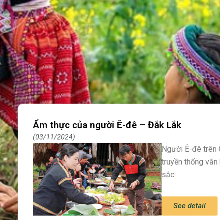
Ẩm thực của người Ê-đê – Đắk Lắk
03/11/2024
Người Ê-đê trên
truyền thống văn
sắc
See detail